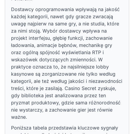
Dostawcy oprogramowania wpływają na jakość
każdej kategorii, nawet gdy gracze zwracają
uwagę najpierw na same gry, a nie studia, które
za nimi stoją. Wybór dostawcy wpływa na
projekt interfejsu, głębię funkcji, zachowanie
ładowania, animacje bębnów, mechanikę gry
oraz ogólną spójność wyświetlania RTP i
wskazówek dotyczących zmienności. W
praktyce oznacza to, że najsilniejsze lobby
kasynowe są zorganizowane nie tylko według
kategorii, ale też według jakości i niezawodności
treści, które je zasilają. Casino Secret zyskuje,
gdy biblioteka jest analizowana przez ten
pryzmat produktowy, gdzie sama różnorodność
nie wystarczy, a zachowanie gier jest równie
ważne.
Poniższa tabela przedstawia kluczowe sygnały