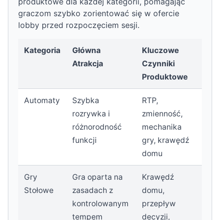
produktowe dla każdej kategorii, pomagając
graczom szybko zorientować się w ofercie
lobby przed rozpoczęciem sesji.
Kategoria
Główna
Kluczowe
Atrakcja
Czynniki
Produktowe
Automaty
Szybka
RTP,
rozrywka i
zmienność,
różnorodność
mechanika
funkcji
gry, krawędź
domu
Gry
Gra oparta na
Krawędź
Stołowe
zasadach z
domu,
kontrolowanym
przepływ
tempem
decyzji,