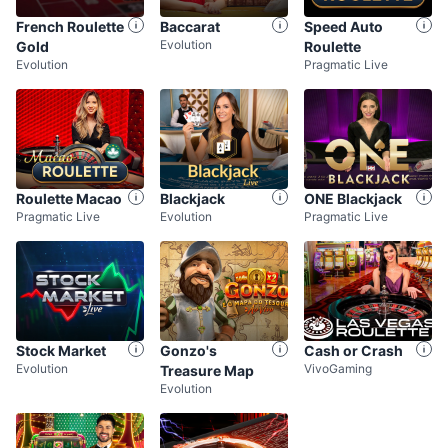
French Roulette
Baccarat
Speed Auto
Evolution
Gold
Roulette
Evolution
Pragmatic Live
Roulette Macao
Blackjack
ONE Blackjack
Pragmatic Live
Evolution
Pragmatic Live
Stock Market
Gonzo's
Cash or Crash
Evolution
VivoGaming
Treasure Map
Evolution