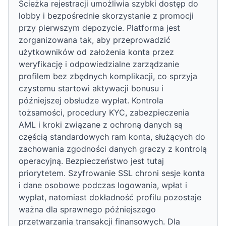
Ścieżka rejestracji umożliwia szybki dostęp do
lobby i bezpośrednie skorzystanie z promocji
przy pierwszym depozycie. Platforma jest
zorganizowana tak, aby przeprowadzić
użytkowników od założenia konta przez
weryfikację i odpowiedzialne zarządzanie
profilem bez zbędnych komplikacji, co sprzyja
czystemu startowi aktywacji bonusu i
późniejszej obsłudze wypłat. Kontrola
tożsamości, procedury KYC, zabezpieczenia
AML i kroki związane z ochroną danych są
częścią standardowych ram konta, służących do
zachowania zgodności danych graczy z kontrolą
operacyjną. Bezpieczeństwo jest tutaj
priorytetem. Szyfrowanie SSL chroni sesje konta
i dane osobowe podczas logowania, wpłat i
wypłat, natomiast dokładność profilu pozostaje
ważna dla sprawnego późniejszego
przetwarzania transakcji finansowych. Dla