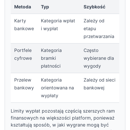
Metoda
Typ
Szybkość
Karty
Kategoria wpłat
Zależy od
bankowe
i wypłat
etapu
przetwarzania
Portfele
Kategoria
Często
cyfrowe
bramki
wybierane dla
płatności
wygody
Przelew
Kategoria
Zależy od sieci
bankowy
orientowana na
bankowej
wypłaty
Limity wypłat pozostają częścią szerszych ram
finansowych na większości platform, ponieważ
kształtują sposób, w jaki wygrane mogą być