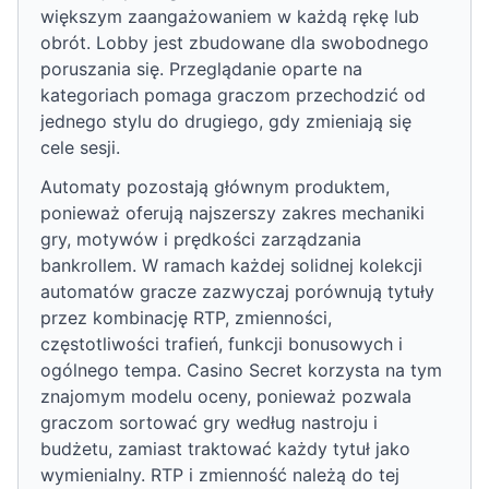
większym zaangażowaniem w każdą rękę lub
obrót. Lobby jest zbudowane dla swobodnego
poruszania się. Przeglądanie oparte na
kategoriach pomaga graczom przechodzić od
jednego stylu do drugiego, gdy zmieniają się
cele sesji.
Automaty pozostają głównym produktem,
ponieważ oferują najszerszy zakres mechaniki
gry, motywów i prędkości zarządzania
bankrollem. W ramach każdej solidnej kolekcji
automatów gracze zazwyczaj porównują tytuły
przez kombinację RTP, zmienności,
częstotliwości trafień, funkcji bonusowych i
ogólnego tempa. Casino Secret korzysta na tym
znajomym modelu oceny, ponieważ pozwala
graczom sortować gry według nastroju i
budżetu, zamiast traktować każdy tytuł jako
wymienialny. RTP i zmienność należą do tej