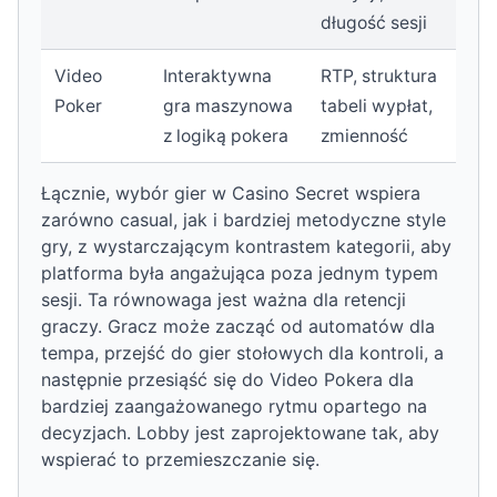
długość sesji
Video
Interaktywna
RTP, struktura
Poker
gra maszynowa
tabeli wypłat,
z logiką pokera
zmienność
Łącznie, wybór gier w Casino Secret wspiera
zarówno casual, jak i bardziej metodyczne style
gry, z wystarczającym kontrastem kategorii, aby
platforma była angażująca poza jednym typem
sesji. Ta równowaga jest ważna dla retencji
graczy. Gracz może zacząć od automatów dla
tempa, przejść do gier stołowych dla kontroli, a
następnie przesiąść się do Video Pokera dla
bardziej zaangażowanego rytmu opartego na
decyzjach. Lobby jest zaprojektowane tak, aby
wspierać to przemieszczanie się.