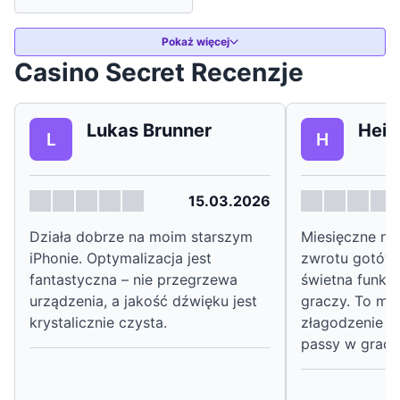
Pokaż więcej
Casino Secret Recenzje
Lukas Brunner
Heid
L
H
15.03.2026
Działa dobrze na moim starszym
Miesięczne na
iPhonie. Optymalizacja jest
zwrotu gotówk
fantastyczna – nie przegrzewa
świetna funkcj
urządzenia, a jakość dźwięku jest
graczy. To mi
krystalicznie czysta.
złagodzenie s
passy w grach