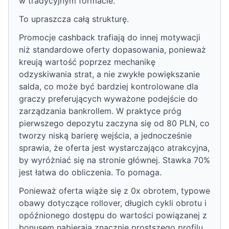
w tradycyjnym formacie.
To upraszcza całą strukturę.
Promocje cashback trafiają do innej motywacji
niż standardowe oferty dopasowania, ponieważ
kreują wartość poprzez mechanikę
odzyskiwania strat, a nie zwykłe powiększanie
salda, co może być bardziej kontrolowane dla
graczy preferujących wyważone podejście do
zarządzania bankrollem. W praktyce próg
pierwszego depozytu zaczyna się od 80 PLN, co
tworzy niską barierę wejścia, a jednocześnie
sprawia, że oferta jest wystarczająco atrakcyjna,
by wyróżniać się na stronie głównej. Stawka 70%
jest łatwa do obliczenia. To pomaga.
Ponieważ oferta wiąże się z 0x obrotem, typowe
obawy dotyczące rollover, długich cykli obrotu i
opóźnionego dostępu do wartości powiązanej z
bonusem nabierają znacznie prostszego profilu.