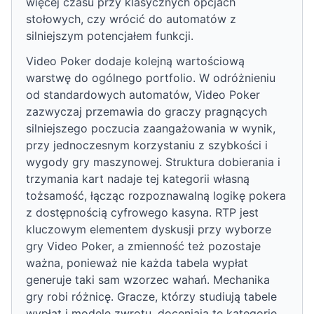
więcej czasu przy klasycznych opcjach
stołowych, czy wrócić do automatów z
silniejszym potencjałem funkcji.
Video Poker dodaje kolejną wartościową
warstwę do ogólnego portfolio. W odróżnieniu
od standardowych automatów, Video Poker
zazwyczaj przemawia do graczy pragnących
silniejszego poczucia zaangażowania w wynik,
przy jednoczesnym korzystaniu z szybkości i
wygody gry maszynowej. Struktura dobierania i
trzymania kart nadaje tej kategorii własną
tożsamość, łącząc rozpoznawalną logikę pokera
z dostępnością cyfrowego kasyna. RTP jest
kluczowym elementem dyskusji przy wyborze
gry Video Poker, a zmienność też pozostaje
ważna, ponieważ nie każda tabela wypłat
generuje taki sam wzorzec wahań. Mechanika
gry robi różnicę. Gracze, którzy studiują tabele
wypłat i modele zwrotu, doceniają tę kategorię,