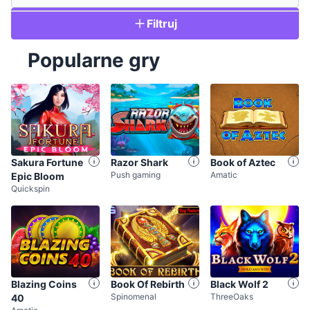
Filtruj
Popularne gry
Sakura Fortune
Razor Shark
Book of Aztec
Push gaming
Amatic
Epic Bloom
Quickspin
Blazing Coins
Book Of Rebirth
Black Wolf 2
Spinomenal
ThreeOaks
40