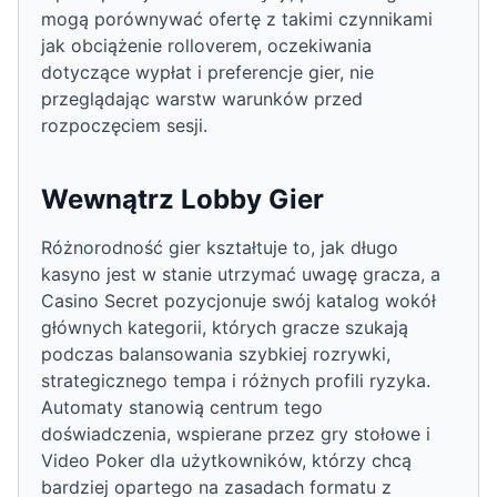
mogą porównywać ofertę z takimi czynnikami
jak obciążenie rolloverem, oczekiwania
dotyczące wypłat i preferencje gier, nie
przeglądając warstw warunków przed
rozpoczęciem sesji.
Wewnątrz Lobby Gier
Różnorodność gier kształtuje to, jak długo
kasyno jest w stanie utrzymać uwagę gracza, a
Casino Secret pozycjonuje swój katalog wokół
głównych kategorii, których gracze szukają
podczas balansowania szybkiej rozrywki,
strategicznego tempa i różnych profili ryzyka.
Automaty stanowią centrum tego
doświadczenia, wspierane przez gry stołowe i
Video Poker dla użytkowników, którzy chcą
bardziej opartego na zasadach formatu z