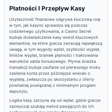
Płatności I Przepływ Kasy
Użyteczność finansowa odgrywa kluczową rolę
w tym, jak kasyno sprawdza się podczas
codziennego użytkowania, a Casino Secret
buduje doświadczenie kasy wokół kluczowych
elementów, na które gracze zwracają największą
uwagę, w tym wygody wpłat, szybkości wypłat,
limitów wypłat, bramek płatności i traktowania
warunków salda bonusowego. Płynna ścieżka
transakcji buduje zaufanie od pierwszego kroku
zasilenia konta przez późniejsze wnioski o
wypłatę, zwłaszcza po skorzystaniu z oferty
powitalnej powiązanej z minimalnym progiem
depozytu.
Logika kasy zaczyna się od wpłat, gdzie gracze
zazwyczaj szukają metod pasujących do ich