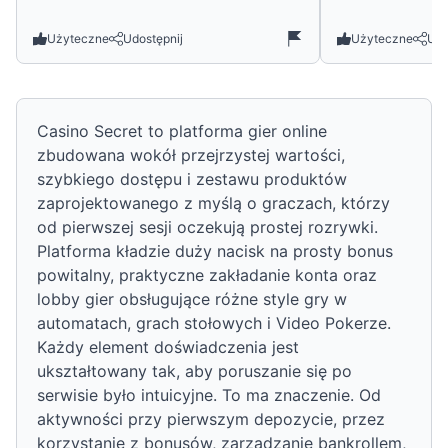
Użyteczne
Udostępnij
Użyteczne
Udo
Casino Secret to platforma gier online
zbudowana wokół przejrzystej wartości,
szybkiego dostępu i zestawu produktów
zaprojektowanego z myślą o graczach, którzy
od pierwszej sesji oczekują prostej rozrywki.
Platforma kładzie duży nacisk na prosty bonus
powitalny, praktyczne zakładanie konta oraz
lobby gier obsługujące różne style gry w
automatach, grach stołowych i Video Pokerze.
Każdy element doświadczenia jest
ukształtowany tak, aby poruszanie się po
serwisie było intuicyjne. To ma znaczenie. Od
aktywności przy pierwszym depozycie, przez
korzystanie z bonusów, zarządzanie bankrollem,